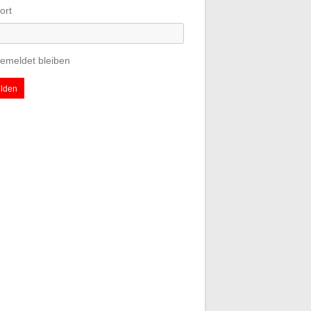
ort
emeldet bleiben
lden