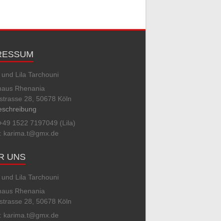
RESSUM
und Lila Tarchouni
haus Rhenania
strasse 28, 50678 Köln
schreibung
+49 1522 7197049 (Lila)
l: karima.t@gmx.de
R UNS
und Lila Tarchouni
haus Rhenania
strasse 28, 50678 Köln
l: karima.t@gmx.de