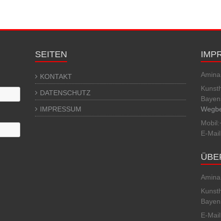
SEITEN
IMP
Amina 
KONTAKT
Kunst
DATENSCHUTZ
Bayen
IMPRESSUM
Wegbe
Mobil:
E-Mai
ÜBE
Amina 
Kunst
Bayen
E-Mai